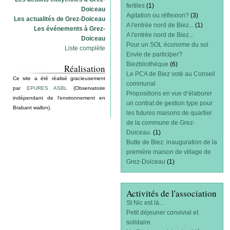
fertiles
(1)
Doiceau
Agitation ou réflexion?
(3)
Les actualités de Grez-Doiceau
A l'entrée nord de Biez...
(1)
Les événements à Grez-
A l'entrée nord de Biez...
Doiceau
Pour un SOL économe du sol
Liste complète
Envie de participer?
Biezbliothèque
(6)
Réalisation
Le PCA de Biez voté au Conseil
Ce site a été réalisé gracieusement
communal
par
EPURES ASBL
(Observatoire
Propositions en vue d’élaborer
indépendant de l'environnement en
un contrat de gestion type pour
Brabant wallon).
les futures maisons de quartier
de la commune de Grez-
Doiceau.
(1)
Butte de Biez: inauguration de la
première maison de village de
Grez-Doiceau
(1)
Activités de l'association
St Nic est là...
Petit déjeuner convivial et
solidaire