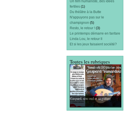
Un film humaniste, des idées
fertiles
(1)
Du théâtre à la Butte
N'appuyons pas sur le
champignon
(5)
Resto, le retour !
(3)
Le printemps démarre en fanfare
Linda Lou, le retour ll
Et si les jeux faisaient société?
Toutes les rubriques
Articles
Gaspard, son oud et sa guitare