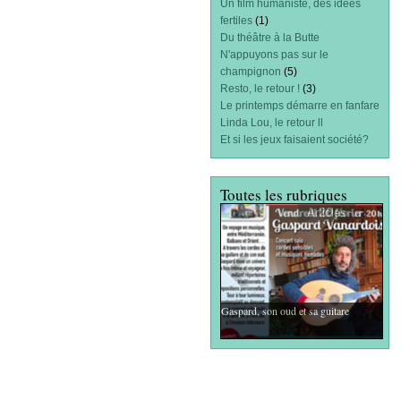
Un film humaniste, des idées
fertiles
(1)
Du théâtre à la Butte
N'appuyons pas sur le
champignon
(5)
Resto, le retour !
(3)
Le printemps démarre en fanfare
Linda Lou, le retour ll
Et si les jeux faisaient société?
Toutes les rubriques
Articles
Gaspard, son oud et sa guitare