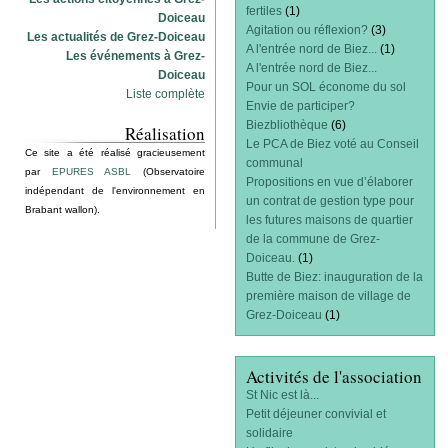
fertiles
(1)
Doiceau
Agitation ou réflexion?
(3)
Les actualités de Grez-Doiceau
A l'entrée nord de Biez...
(1)
Les événements à Grez-
A l'entrée nord de Biez...
Doiceau
Pour un SOL économe du sol
Liste complète
Envie de participer?
Biezbliothèque
(6)
Réalisation
Le PCA de Biez voté au Conseil
Ce site a été réalisé gracieusement
communal
par
EPURES ASBL
(Observatoire
Propositions en vue d’élaborer
indépendant de l'environnement en
un contrat de gestion type pour
Brabant wallon).
les futures maisons de quartier
de la commune de Grez-
Doiceau.
(1)
Butte de Biez: inauguration de la
première maison de village de
Grez-Doiceau
(1)
Activités de l'association
St Nic est là...
Petit déjeuner convivial et
solidaire